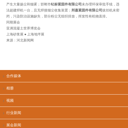
产生大量扬尘和烟雾；邯郸市
钇标紧固件有限公司
未办理环保审批手续，违
法超建焊机一台，且无焊接烟尘收集装置；
邦嘉紧固件有限公司
拔丝机未密
闭，污染防治设施缺失，部分粉尘无组织排放，挥发性有机物直排。
同期展会
亚洲混凝土世界博览会
上海砂浆展 ● 上海地坪展
来源：
河北新闻网
合作媒体
相册
视频
行业新闻
展会新闻