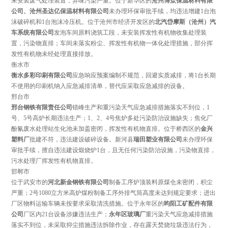
未安装废气处理装置，异味污染严重。位于新华区的
沧州博众保温材料有限
公司、沧州圣达亿保温材料有限公司
未办理环保审批手续，均违法增建1台泡
沫破碎机和1台泡沫冷压机。
位于沧州市经济开发区的
北汽岱摩斯（沧州）汽
车系统有限公司
发泡车间原料浇筑工段，未安装挥发性有机物收集处理装
置，污染物直排；车间未落实粉尘、挥发性有机物一体化处理措施，部分挥
发性有机物未经处理直接排放。
衡水市
衡水多彩印刷有限公司
应急响应预案编制不规范，回避实质减排，将1台长期
不使用的印刷机纳入应急减排清单，替代应采取应急减排的设备。
邢台市
邢台钢铁有限责任公司
错峰生产和重污染天气应急减排措施落实不到位，1
号、5号高炉长期违法生产；1、2、4号焦炉多处污染防治设施缺失；焦化厂
酚氰废水处理站生化池未加盖密闭，挥发性有机物直排。位于桥西区的
金兴
塑料厂
批建不符，违法建设破碎设备。新河县
瑞田塑业有限公司
未办理环保
审批手续，擅自违法建设煅烧炉1台，且无任何污染防治设施，污染物直排，
污水处理厂挥发性有机物直排。
邯郸市
位于武安市的
河北新金钢铁有限公司
制备工序炉顶装料原煤仓未密闭，积尘
严重；2号1080立方米高炉煤粉制备工序外排气筒高度未达到规定要求；进出
厂区物料运输车辆未按要求采取清洗措施。位于永年区的
昀阳工矿配件有限
公司
厂区内21台设备涉嫌违法生产；
永年区玻璃厂
重污染天气应急减排措施
落实不到位，未采取抑尘措施违法拆除作业，存在露天焚烧垃圾违法行为，