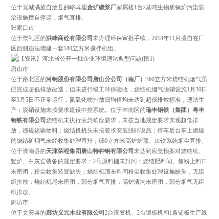
位于宽城满族自治县的峪耳崖
金矿碳浆厂
家属楼1台2蒸吨生物质锅炉污染防
治设施
擅自停运，烟气直排
。
张家口市
位于崇礼区的
洪峰商砼有限公司
未办理环保审批手续，2018年11月擅自在厂
区西侧违法增建一套180立方米搅拌机组。
唐山市
位于路北区的
河钢股份有限公司唐山分公司（南厂）
360立方米烧结机烟气虽
已完成超低排放改造，但未进行竣工环保验收，烧结机烟气脱硝设施1月30日
至3月5日不正常运行，氮氧化物排放日均值均未达到超低排放标准，违法生
产；脱硝设施未按要求建设中控系统。位于丰南区的
瑞丰钢铁（集团）粤丰
钢铁有限公司
烧结机未执行应急响应要求，未按当地规定要求实现超低排
放，违规运输物料；烧结机机头未按要求安装脱硝设施；停车后台车上燃烧
的烧结矿烟气未经收集处理直排；680立方米高炉炉顶、出铁系统烟尘直排。
位于滦南县的
天津荣程集团唐山特种钢有限公司
未达到应急预案对烧结机、
竖炉、白灰窑装备的规定要求；2号原料棚未封闭；烧结配料间、焦粉上料口
未密闭，粉尘收集装置缺失；烧结机顶布料间粉尘收集处理设施缺失，无组
织排放；烧结机尾未密闭，部分烟气直排；高炉渣沟未密闭，部分烟气无组
织排放。
廊坊市
位于文安县的
廊坊义元木业有限公司
2台滚胶机、2台锯板机和1条铺板生产线