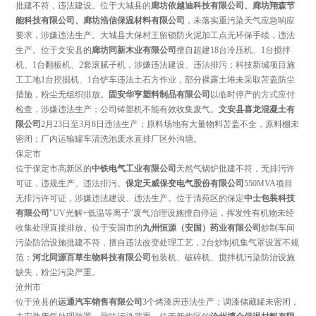
批建不符，违法建设。位于大城县的
廊坊依越迪科技有限公司、廊坊翔森节
能科技有限公司、廊坊浩信保温材料有限公司
，
未落实重污染天气应急响应
要求，涉嫌违法生产
。
大城县大保村王留锁防火泥加工点无环保手续，违法
生产。位于文安县的
廊坊同新木业有限公司
擅自超建18台冷压机、1台搅拌
机、1台翻板机、2套滚腻子机，涉嫌违法建设、违法排污；科技新城项目施
工工地1台挖掘机、1台铲车违法土石方作业，部分裸露土堆未采取苫盖防尘
措施，粉尘无组织排放。
固安华亨塑料制品有限公司
以临时停产的方式应付
检查，涉嫌违法生产；公司铸塑机不能有效收集废气。
文安县喜龙混凝土有
限公司
2月23日至3月8日违法生产；原料场地有大量物料苫盖不全，原料棚未
密闭；厂内运输罐车清洗池废水直排厂区外沟塘。
保定市
位于保定市高新区的
中铁电气工业有限公司
天然气锅炉批建不符，无排污许
可证，违规生产、违法排污。
保定天威保变电气股份有限公司
550MVA项目
无排污许可证，涉嫌违法建设、违法生产。位于清苑区的保定
中士包装科技
有限公司
"UV光解+低温等离子"废气治理设施擅自停运，挥发性有机物未经
收集处理直接排放。位于安国市的
九州恒源（安国）药业有限公司
炒制车间
污染防治设施批建不符，擅自违法改变处理工艺，2台炒制机集气罩设置不规
范；
河北同源百草生物科技有限公司
包装机、破碎机、搅拌机污染防治设施
缺失，粉尘污染严重。
沧州市
位于沧县的
运通汽车销售有限公司
3个烤漆房违法生产；调漆储藏罐未密闭，