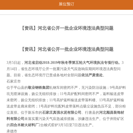
展位预订
【资讯】河北省公开一批企业环境违法典型问题
【资讯】河北省公开一批企业环境违法典型问题
3月5日起，
河北省启动2018-2019年秋冬季第五轮大气环境执法专项行动。
3
月14日，
省生态环境厅公开一批重污染天气应急响应期间环境违法典型问
题。
目前，省生态环境厅已责成各地对全部问题
依法严肃查处
。
石家庄市
位于平山县的
敬业钢铁集团
轧钢车间
密闭不严，无污染防治设施
；9号高炉料
坑无喷淋设施，扬尘无组织排放；11号高炉配料间密闭不严，返料输送皮带
未密闭，扬尘无组织排放；11号高炉返料输送皮带落料楼、13号高炉返料输
送皮带走廊未密闭；1号高炉料坑配料皮带落料点吸尘设施负压不足，部分粉
尘直排。位于新乐市的
石家庄真强水泥有限公司
、行唐县的
河北顺昌装饰材
料有限公司
未落实重污染天气应急减排措施，涉嫌违法生产。
位于井陉矿区
的
四合木耐火材料厂
2台梭式窑炉3月5日至7日
违法生产
。
承德市