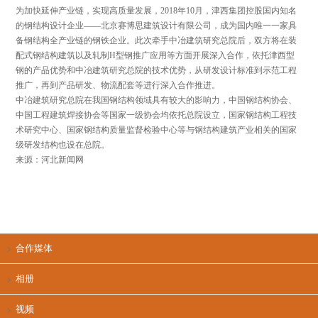
为加快延伸产业链，实现高质量发展，2018年10月，津西集团控股国内知名
的钢结构设计企业——
北京赛博思建筑设计有限公司
，成为国内唯一一家具
备钢结构全产业链的钢铁企业。此次牵手中冶建筑研究总院后，双方将在装
配式钢结构建筑以及轧制H型钢推广应用等方面开展深入合作，依托津西型
钢的产品优势和中冶建筑研究总院的技术优势，从研发设计标准到示范工程
推广，再到产品研发、物流配套等进行深入合作推进。
中冶建筑研究总院在我国钢结构领域具有较大的影响力，中国钢结构协会、
中国工程建筑焊接协会等国家一级协会均依托总院设立，国家钢结构工程技
术研究中心、国家钢结构质量监督检验中心等与钢结构建筑产业相关的国家
级研发结构也设在总院。
来源
：
河北新闻网
合作媒体
相册
视频