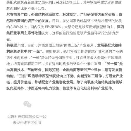
装配式建筑占新建建筑面积的比例达到20%以上，其中钢结构建筑占新建建
筑面积的比例不低于10%。
尽管前景广阔，但钢结构体系建立、标准制定、产品研发等方面的短板，依
然制约着国内该产业的发展。
目前，发达国家热轧型钢占钢结构用钢的比例
约在80%以上，国内仅为15%至20%，大部分还是以应用焊接型钢为主。
津西
集团董事局主席韩敬远
认为，这样的差距恰恰是该产业值得深挖的潜力所
在。
韩敬远
介绍，目前，津西集团正加快"两横三纵"产业布局，
发展装配式钢结
构建筑是其中的"一纵"。
按照规划，他们将着力推进传统产业和新兴产业的
两个横向延伸，"一横"是做精做强钢铁主业，打造世界最大型钢生产应用基
地，培育短流程新工艺，并在适当时机参与钢铁企业兼并重组；
"另一横"是
向高新技术、节能环保、国际贸易、金融电商等新兴产业延伸，培育发展新
动能。
"三纵"即借助津西型钢优势向上下游、向精深加工延伸，打通全产业
链，提升价值链，带动配套产业集群化发展。除了向装备式钢结构建筑领域
纵向延伸外，津西还将向电力设施、轨道等专业化细分耗钢产业延伸。