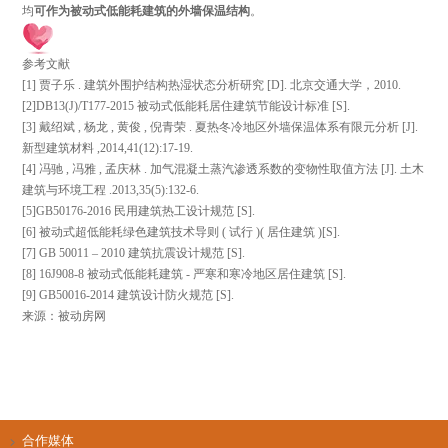
均
可作为被动式低能耗建筑的外墙保温结构
。
参考文献
[1] 贾子乐 . 建筑外围护结构热湿状态分析研究 [D]. 北京交通大学，2010.
[2]DB13(J)/T177-2015 被动式低能耗居住建筑节能设计标准 [S].
[3] 戴绍斌 , 杨龙 , 黄俊 , 倪青荣 . 夏热冬冷地区外墙保温体系有限元分析 [J].
新型建筑材料 ,2014,41(12):17-19.
[4] 冯驰 , 冯雅 , 孟庆林 . 加气混凝土蒸汽渗透系数的变物性取值方法 [J]. 土木
建筑与环境工程 .2013,35(5):132-6.
[5]GB50176-2016 民用建筑热工设计规范 [S].
[6] 被动式超低能耗绿色建筑技术导则 ( 试行 )( 居住建筑 )[S].
[7] GB 50011 – 2010 建筑抗震设计规范 [S].
[8] 16J908-8 被动式低能耗建筑 - 严寒和寒冷地区居住建筑 [S].
[9] GB50016-2014 建筑设计防火规范 [S].
来
源：被动房网
合作媒体