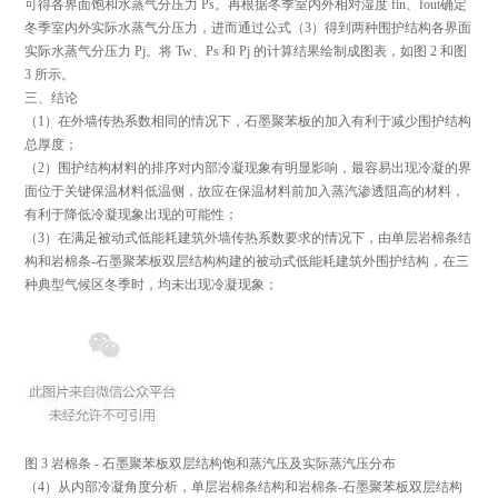
可得各界面饱和水蒸气分压力 Ps。再根据冬季室内外相对湿度 fin、fout确定
冬季室内外实际水蒸气分压力，进而通过公式（3）得到两种围护结构各界面
实际水蒸气分压力 Pj。将 Tw、Ps 和 Pj 的计算结果绘制成图表，如图 2 和图
3 所示。
三、结论
（1）在外墙传热系数相同的情况下，石墨聚苯板的加入有利于减少围护结构
总厚度；
（2）围护结构材料的排序对内部冷凝现象有明显影响，最容易出现冷凝的界
面位于关键保温材料低温侧，故应在保温材料前加入蒸汽渗透阻高的材料，
有利于降低冷凝现象出现的可能性；
（3）在满足被动式低能耗建筑外墙传热系数要求的情况下，由单层岩棉条结
构和岩棉条-石墨聚苯板双层结构构建的被动式低能耗建筑外围护结构，在三
种典型气候区冬季时，均未出现冷凝现象；
图 3 岩棉条 - 石墨聚苯板双层结构饱和蒸汽压及实际蒸汽压分布
（4）从内部冷凝角度分析，单层岩棉条结构和岩棉条-石墨聚苯板双层结构