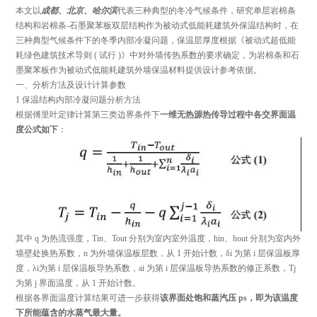
本文以
成都、北京、哈尔滨
代表
三种典型
的冬冷气候条件，研究单层岩棉条
结构和岩棉条-石墨聚苯板双层结构作为被动式低能耗建筑外保温结构时，在
三种典型气候条件下的冬季内部冷凝问题，保温层厚度根据《
被动式超低能
耗绿色建筑技术导则 ( 试行 )》
中对外墙传热系数的要求确定，为岩棉条和石
墨聚苯板作为被动式低能耗建筑外墙保温材料提供设计参考依据。
一、分析方法及设计计算参数
1 保温结构内部冷凝问题分析方法
根据傅里叶定律计算第三类边界条件下
一维无热源热传导过程中各交界面温
度公式如下
：
其中 q 为热流强度，Tin、Tout 分别为室内室外温度，hin、hout 分别为室内外
墙壁处换热系数，n 为外墙保温板层数，从 1 开始计数，δi 为第 i 层保温板厚
度，λi为第 i 层保温板导热系数，ai 为第 i 层保温板导热系数的修正系数，Tj
为第 j 界面温度，从 1 开始计数。
根据各界面温度计算结果可进一步获得
该界面处饱和蒸汽压 ps，即为该温度
下所能蕴含的水蒸气最大量。