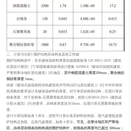
二、计算与分析
1 围护结构具体构造及热工性能
围护结构构造中，非关键保温材料厚度依据国家标准 GB 50011-2010
《建筑
抗震设计规范》[
7] 和国家建筑标准设计图集 16J908-8
《被动式低能耗建筑 -
严寒和寒冷地区居住建筑》
[8] 确定，
其中钢筋混凝土厚度200mm，聚合物抗
裂砂浆厚度 5mm。
依据
《被动式超低能耗绿色建筑技术导则(试行)(居住建筑 )》
[6] 中对外墙传
热系数的要求设计关键保温材料的厚度。对于单层岩棉条结构，仅需计算岩
棉条厚度；对于岩棉条-石墨聚苯板双层结构，按照 GB50016-2014
《建筑设
计防火规范》
[9] 的要求，岩棉条厚度设为50mm，仅需计算石墨聚苯板的厚
度。
设计计算结果如表 3 所示，进而可计算出各层材料的热阻、蒸汽渗透阻及围
护结构总热阻、总蒸汽渗透阻，如表 4 所示。
可见，在寒冷地区和严寒地
区，由单层岩棉条结构构成的围护结构中，岩棉条的厚度均已超过 300mm；