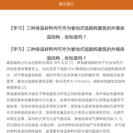
展位预订
【学习】三种保温材料均可作为被动式低能耗建筑的外墙保
温结构，你知道吗？
【学习】三种保温材料均可作为被动式低能耗建筑的外墙保
温结构，你知道吗？
建筑能耗占社会总能耗比例在 30% 左右 [1]
，降低建筑能耗对于社会绿色可
持续发展有重要意义。在此背景下
德国 Feist 教授
提出的被动式低能耗建筑理
念，对于降低建筑能耗、减轻环境污染具有极大的积极作用。
根据相关标准
要求，被动式低能耗建筑采暖 / 制冷需求为 15W/(m²a)，相较传统建筑其能耗
明显降低 [2]
。
降低建筑能耗关键在于降低建筑与环境之间的热量耗散，而外墙处热量耗散
在建筑整体热量耗散中占比最大，改善外墙的保温措施可以明显提高建筑节
能效果。
目前外墙保温多采用多孔材料，是指多孔固体骨架构成的孔隙空间
中充满单相或多相介质，固体骨架遍及多孔介质所占据的体积空间，孔隙空
间相互连通，其内的介质可以是气相流体、液相流体或气液两相流体 [1, 3]。
其孔隙处水分的蒸发-冷凝过程，会对材料的保温性能产生明显影响，并可能
对材料造成结构性破坏，故需要对保温材料内部冷凝问题进行研究。