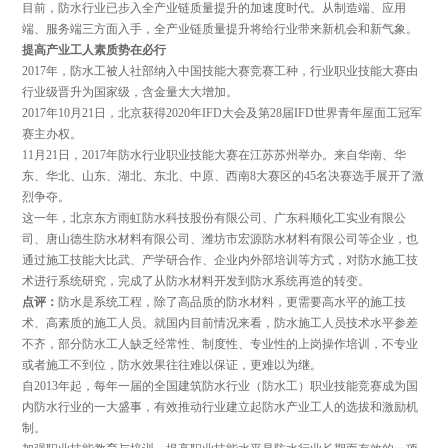
目前，防水行业已步入全产业链质量提升的加速度时代。从制造端、应用
端、服务端三方面入手，全产业链质量提升将给行业带来新机会和新气象。
提高产业工人素质势在必行
2017年，防水工被人社部纳入中国技能大赛竞赛工种，行业职业技能大赛由
行业级晋升为国家级，含金量大大增加。
2017年10月21日，北京获得2020年IFD大会及第28届IFD世界青年屋面工冠军
赛主办权。
11月21日，2017年防水行业职业技能大赛在江苏苏州举办。来自华南、华
东、华北、山东、湖北、东北、中原、西南8大赛区的45名决赛选手展开了激
烈争夺。
这一年，北京东方雨虹防水科技股份有限公司、广东科顺化工实业有限公
司、唐山德生防水材料有限公司、潍坊市宏源防水材料有限公司等企业，也
通过施工技能大比武、产学研合作、企业内外部培训等方式，对防水施工技
术进行系统研究，完成了从防水材料开发到防水系统再造的转变。
点评：
防水是系统工程，除了高品质的防水材料，更需要高水平的施工技
术、高素质的施工人员。就国内目前情况来看，防水施工人员技术水平参差
不齐，部分防水工人缺乏经常性、制度性、专业性的上岗操作培训，不专业
或者施工不到位，防水效果往往难以保证，更难以为继。
自2013年起，每年一届的全国建筑防水行业（防水工）职业技能竞赛成为国
内防水行业的一大盛事，有效推动行业建立起防水产业工人的选拔和激励机
制。