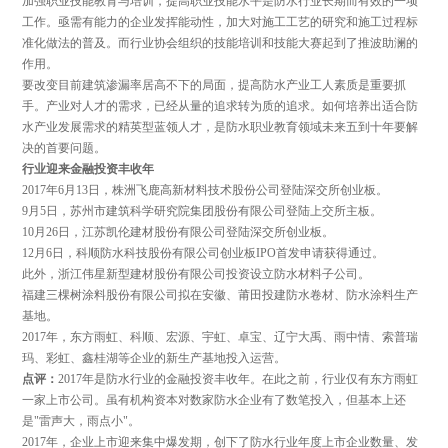
加强职业技能教育与培训，提高职业技能水平是防水行业长期而有效的一项
工作。亟需有能力的企业发挥能动性，加大对施工工艺的研究和施工过程标
准化做法的普及。而行业协会组织的技能培训和技能大赛起到了推波助澜的
作用。
要改变目前建筑渗漏率居高不下的局面，提高防水产业工人素质是重要抓
手。产业对人才的需求，已经从量的追求转为质的追求。如何培养出适合防
水产业发展需求的精英型蓝领人才，是防水职业教育领域未来五到十年要解
决的首要问题。
行业迎来金融投资丰收年
2017年6月13日，株洲飞鹿高新材料技术股份公司登陆深交所创业板。
9月5日，苏州市建筑科学研究院集团股份有限公司登陆上交所主板。
10月26日，江苏凯伦建材股份有限公司登陆深交所创业板。
12月6日，科顺防水科技股份有限公司创业板IPO首发申请获得通过。
此外，浙江伟星新型建材股份有限公司投资设立防水材料子公司。
福建三棵树涂料股份有限公司拟在安徽、莆田投建防水卷材、防水涂料生产
基地。
2017年，东方雨虹、科顺、宏源、宇虹、卓宝、辽宁大禹、雨中情、索普瑞
玛、彩虹、鑫桂湖等企业的新生产基地投入运营。
点评：
2017年是防水行业的金融投资丰收年。在此之前，行业仅有东方雨虹
一家上市公司。虽有机构资本对数家防水企业有了数笔投入，但基本上还
是"雷声大，雨点小"。
2017年，企业上市迎来集中爆发期，创下了防水行业年度上市企业数量、发