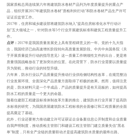
国家质检总局连续第六年将建筑防水卷材产品列为年度质量提升的重点产
品，组织开展2017年建筑防水卷材"质检利剑行动"和防水卷材产品生产许可
证证后监管工作。
2017年，住房和城乡建设部将建筑防水纳入"提高住房标准化水平行动计
划"五大领域之一，针对防水等5个行业开展建筑标准和建筑工程质量提升工
作。
点评：
2017年是我国质量发展史上具有里程碑意义的一年。党的十九大指
出，我国经济已由高速增长阶段转向高质量发展阶段。中共中央国务院《关
于开展质量提升行动的指导意见》这一质量工作纲领性文件的出台，更是将
质量强国战略放在了更加突出的位置。在此背景下，防水行业需要以质量提
升为契机，推动行业的转型升级。
六年来，防水行业以产品质量提升推动行业供给侧结构性改革，在规范整治
行业发展环境、全面深化产品质量方面取得了积极的效果。然而，值得注意
的是，防水材料只是一个半成品，产品的质量提升是有天花板的，如何提高
防水工程的质量是一个更大的命题。
随着住建部工程建设标准体制改革方案的推出，建筑防水行业开展了提高防
水标准的研究，为我国房屋建筑防水工程标准的全面修订和工程质量的全面
提高奠定了基础。
此外，行业还要努力推动建立许可证获证企业备案信息公开制度和企业质量
自我声明制度，推动质检主管部门和建设工程主管部门建立质量失信"黑名
单"制度，只有全产业链的质量联动才是提高建筑防水质量的最终出路。