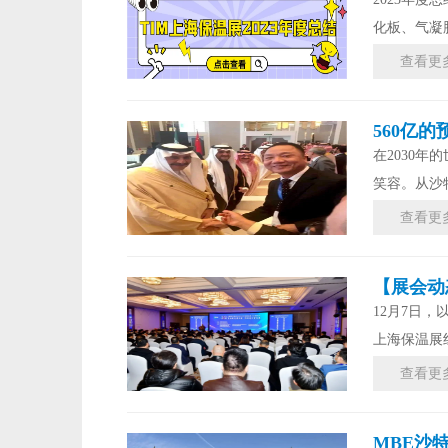
化板、气凝
查看更
560亿
在2030
笑容。从沙
查看更
【展会动
12月7日
上海保温展
查看更
MBE沙