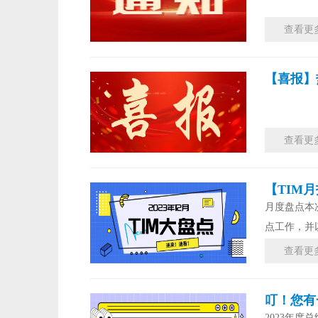
查看更
【喜报】
查看更
【TIM
月度盘点本
点工作，并
查看更
叮！您有
2023年